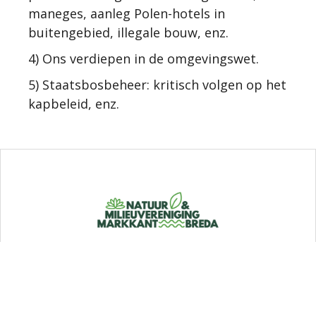
maneges, aanleg Polen-hotels in
buitengebied, illegale bouw, enz.
4) Ons verdiepen in de omgevingswet.
5) Staatsbosbeheer: kritisch volgen op het
kapbeleid, enz.
Burg. Guljélaan 7
4837 CZ Breda
RSIN/fiscaal nummer: 0096 83 100
KvK nummer: 40283432