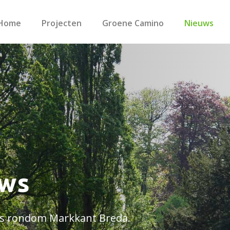
Home
Projecten
Groene Camino
Nieuws
uws
uws rondom Markkant Breda.