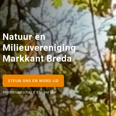
Natuur en
Milieuvereniging
Markkant Breda
STEUN ONS EN WORD LID
Prijslidmaatschap € 15,- per jaar