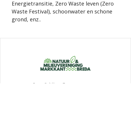
Energietransitie, Zero Waste leven (Zero
Waste Festival), schoonwater en schone
grond, enz..
Burg. Guljélaan 7
4837 CZ Breda
RSIN/fiscaal nummer: 0096 83 100
KvK nummer: 40283432
info@markkantbreda.nl
Bank: NL 03 TRIO 0338463151